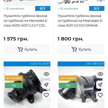
Б/У
Б/У
В наличии
В наличии
Глушитель турбины (выход
Глушитель турбины (выход
из турбины) на Mercedes E-
из турбины) на Мерседес E-
class W210 W211 2.2 2.7 CDI
class W211 3.2 CDI ОМ648
A6110981607
A6481400387 (2002-2005)
1 575 грн.
1 800 грн.
Купить
Купить
А 000 140 26 87
A 611 098 16 07
Хит продаж
Хит продаж
Top
Top