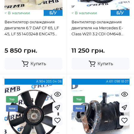
Б/У
Б/У
В наличии
В наличии
Вентилятор охлаждения
Вентилятор охлаждения
двигателя 6.7 DAF CF 65, LF
двигателя на Mercedes E-
45, LF 55 1403248 ENC475
Class W211 3.2 CDI OM648
APUA853
A2115001493 / A2205000193
5 850 грн.
11 250 грн.
Купить
Купить
A 904 205 04 06
A 611 098 18 07
Top
Top
New
New