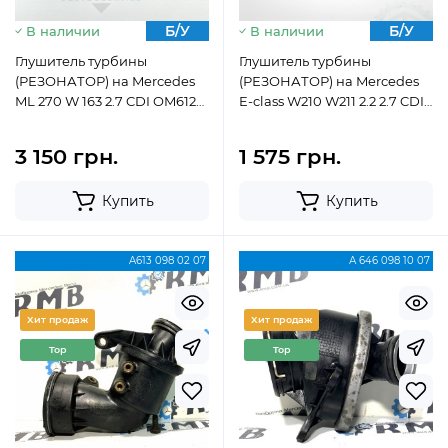
Б/У
Б/У
В наличии
В наличии
Глушитель турбины
Глушитель турбины
(РЕЗОНАТОР) на Mercedes
(РЕЗОНАТОР) на Mercedes
ML 270 W 163 2.7 CDI OM612
E-class W210 W211 2.2 2.7 CDI
А0001402687
A6110981607
3 150 грн.
1 575 грн.
Купить
Купить
A613 098 02 07
А 646 098 10 07
Хит продаж
Хит продаж
Top
Top