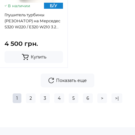
Б/У
В наличии
Глушитель турбины
(РЕЗОНАТОР) на Мерседес
S320 W220 / E320 W210 3.2
CDI ОМ613 A6130980507
4 500 грн.
Купить
Показать еще
1
2
3
4
5
6
>
>|