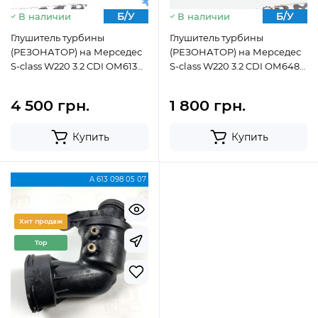
Б/У
Б/У
В наличии
В наличии
Глушитель турбины
Глушитель турбины
(РЕЗОНАТОР) на Мерседес
(РЕЗОНАТОР) на Мерседес
S-class W220 3.2 CDI ОМ613
S-class W220 3.2 CDI ОМ648
A6130980207 (1998-2003)
A6481400287 (2003-2006)
4 500 грн.
1 800 грн.
Купить
Купить
A 613 098 05 07
Хит продаж
Top