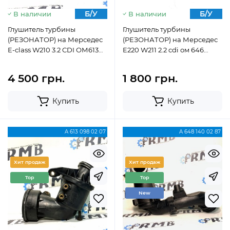
Б/У
Б/У
В наличии
В наличии
Глушитель турбины
Глушитель турбины
(РЕЗОНАТОР) на Мерседес
(РЕЗОНАТОР) на Мерседес
E-class W210 3.2 CDI ОМ613
E220 W211 2.2 cdi ом 646
A6130980207 (1996-2002)
А6460981007
4 500 грн.
1 800 грн.
Купить
Купить
A 613 098 02 07
A 648 140 02 87
Хит продаж
Хит продаж
Top
Top
New