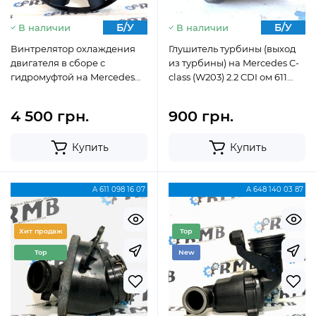
Б/У
Б/У
В наличии
В наличии
Винтрелятор охлаждения
Глушитель турбины (выход
двигателя в сборе с
из турбины) на Mercedes C-
гидромуфтой на Mercedes
class (W203) 2.2 CDI ом 611
Atego 4.3 OМ 904 LA (1998-
2000-2007 A6110981807
2013) A9042050406
4 500 грн.
900 грн.
Купить
Купить
A 611 098 16 07
A 648 140 03 87
Хит продаж
Top
Top
New