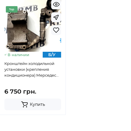
Top
Б/У
В наличии
Кронштейн холодильной
установки (крепления
кондиционера) Мерседес
Спринтер W906 3.0 СDI V6
OM642 A6422340439
6 750 грн.
Купить