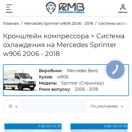
Меню
Кабинет
Главная
Mercedes Sprinter w906 2006 - 2018
Система охлажд
Кронштейн компрессора > Система
охлаждения на Mercedes Sprinter
w906 2006 - 2018
Виробник:
Mercedes Benz
КНОПКА
ЗВ'ЯЗКУ
Кузов:
w906
Модель:
Sprinter (Спринтер)
Роки випуску:
2006 - 2018
15
По умолчанию
А 651 234 01 39
A 651 234 01 39