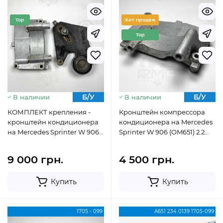
Top
Хит продаж
Top
Б/У
Б/У
В наличии
В наличии
КОМПЛЕКТ крепления -
Кронштейн компрессора
кронштейн кондиционера
кондиционера на Mercedes
на Mercedes Sprinter W 906
Sprinter W 906 (OM651) 2.2
2.2 OM651 А6512340139
cdi (09-18) A6512340139
9 000 грн.
4 500 грн.
Купить
Купить
1705 - 099
А651 234 0139 1705-099