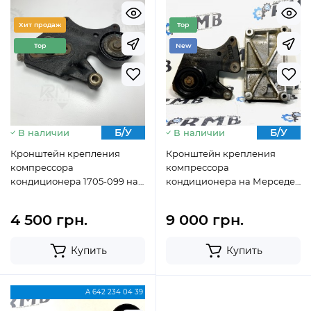
Хит продаж
Top
Top
New
Б/У
Б/У
В наличии
В наличии
Кронштейн крепления
Кронштейн крепления
компрессора
компрессора
кондиционера 1705-099 на
кондиционера на Мерседес
Mercedes Sprinter W 906
Спринтер W 906 2.2CDI
2.2CDI OM651
OM651 А6512340139 1705-099
4 500 грн.
9 000 грн.
Купить
Купить
A 642 234 04 39