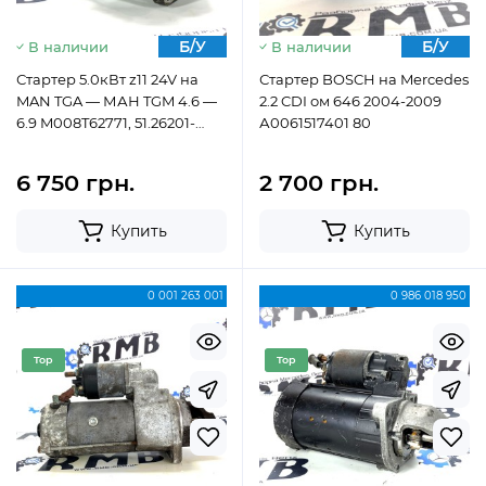
Б/У
Б/У
В наличии
В наличии
Стартер 5.0кВт z11 24V на
Стартер BOSCH на Mercedes
MAN TGA — МАН TGM 4.6 —
2.2 CDI ом 646 2004-2009
6.9 M008T62771, 51.26201-
А0061517401 80
7237
6 750 грн.
2 700 грн.
Купить
Купить
0 001 263 001
0 986 018 950
Top
Top