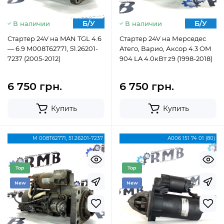
Б/У
Б/У
В наличии
В наличии
Стартер 24V на MAN TGL 4.6
Стартер 24V на Мерседес
— 6.9 M008T62771, 51.26201-
Атего, Варио, Аксор 4.3 OМ
7237 (2005-2012)
904 LA 4.0кВт z9 (1998-2018)
6 750 грн.
6 750 грн.
Купить
Купить
M 008T62771, 51.26201-7237
А006 151 74 01 (80)
Top
Top
New
New