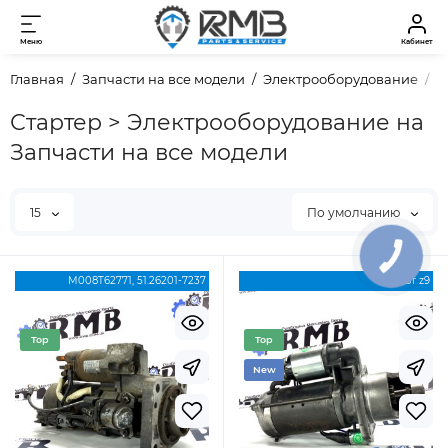
Меню
Кабинет
Главная
Запчасти на все модели
Электрооборудование
С
Стартер > Электрооборудование на
Запчасти на все модели
15
По умолчанию
КНОПКА
ЗВ'ЯЗКУ
M008T62771, 51.26201-7237
4.0кВт z9
Top
Top
New