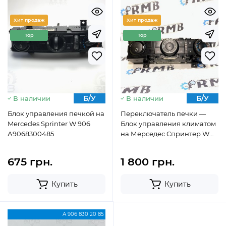
Хит продаж
Хит продаж
Top
Top
Б/У
Б/У
В наличии
В наличии
Блок управления печкой на
Переключатель печки —
Mercedes Sprinter W 906
Блок управления климатом
А9068300485
на Мерседес Спринтер W
906 А9068302085
675 грн.
1 800 грн.
Купить
Купить
А 906 830 20 85