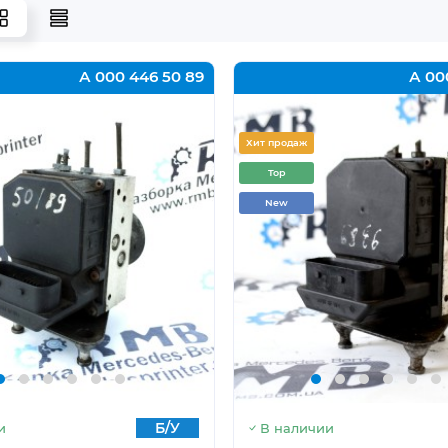
А 000 446 50 89
А 00
Хит продаж
Top
New
Б/У
и
В наличии