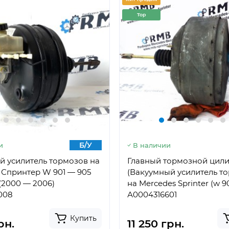
Top
Б/У
и
В наличии
й усилитель тормозов на
Главный тормозной цил
 Спринтер W 901 — 905
(Вакуумный усилитель т
i (2000 — 2006)
на Mercedes Sprinter (w 9
008
А0004316601
Купить
рн.
11 250 грн.