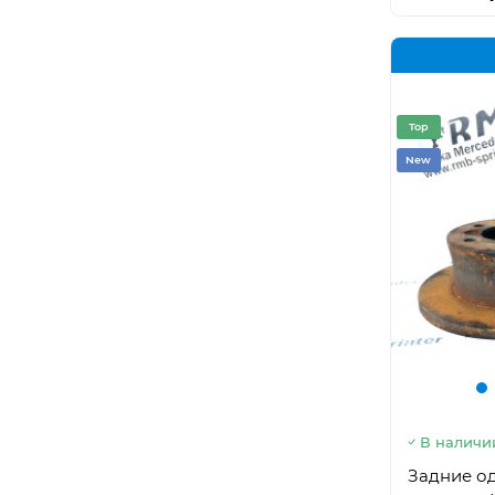
Top
New
В наличи
Задние о