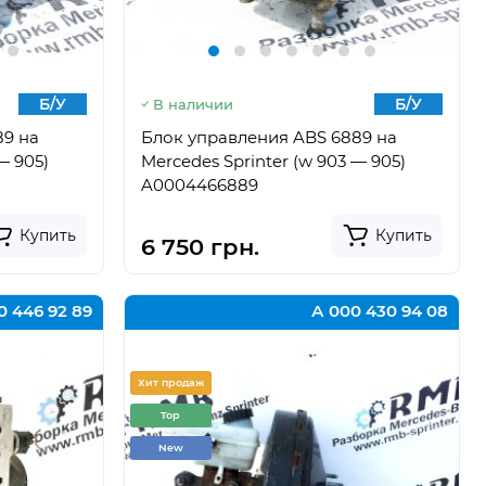
Б/У
Б/У
В наличии
89 на
Блок управления ABS 6889 на
— 905)
Mercedes Sprinter (w 903 — 905)
A0004466889
Купить
Купить
6 750 грн.
0 446 92 89
А 000 430 94 08
Хит продаж
Top
New