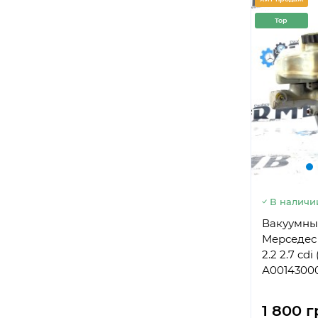
Top
В наличи
Вакуумны
Мерседес
2.2 2.7 cd
А0014300
1 800 г