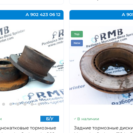
А 902 423 06 12
А 90
Top
New
Б/У
и
В наличии
днокатковые тормозные
Задние тормозные диски