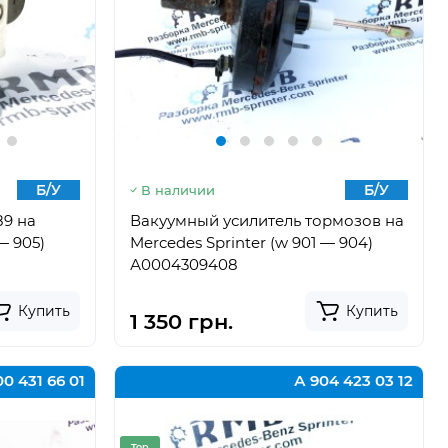
Б/У
Б/У
В наличии
89 на
Вакуумный усилитель тормозов на
— 905)
Mercedes Sprinter (w 901 — 904)
А0004309408
Купить
Купить
1 350 грн.
0 431 66 01
А 904 423 03 12
Top