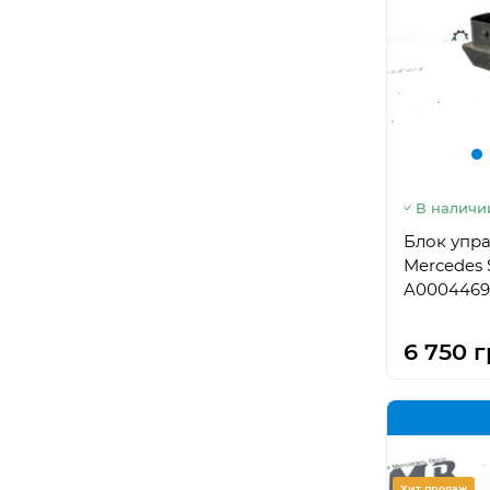
В наличи
Блок упра
Mercedes S
A0004469
6 750 г
Хит продаж