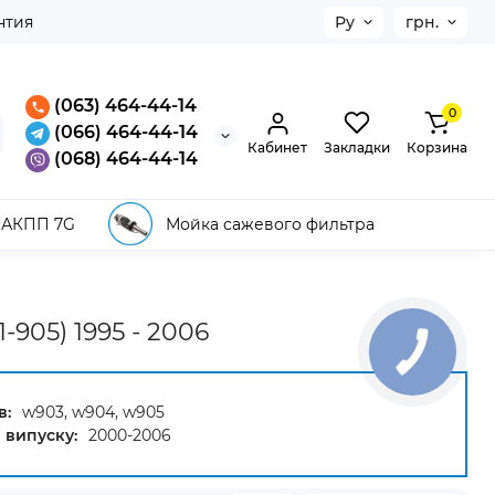
нтия
Ру
грн.
(063) 464-44-14
0
(066) 464-44-14
Кабинет
Закладки
Корзина
(068) 464-44-14
 АКПП 7G
Мойка сажевого фильтра
905) 1995 - 2006
в:
w903, w904, w905
 випуску:
2000-2006