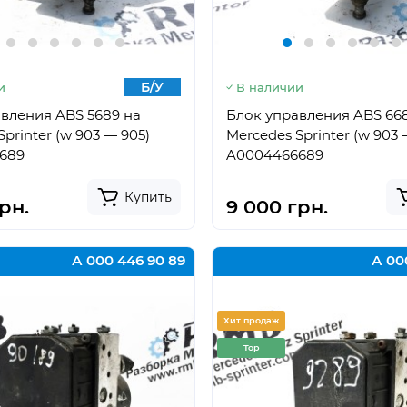
Б/У
и
В наличии
вления ABS 5689 на
Блок управления ABS 66
printer (w 903 — 905)
Mercedes Sprinter (w 903 
689
A0004466689
Купить
грн.
9 000 грн.
А 000 446 90 89
А 00
Хит продаж
Top