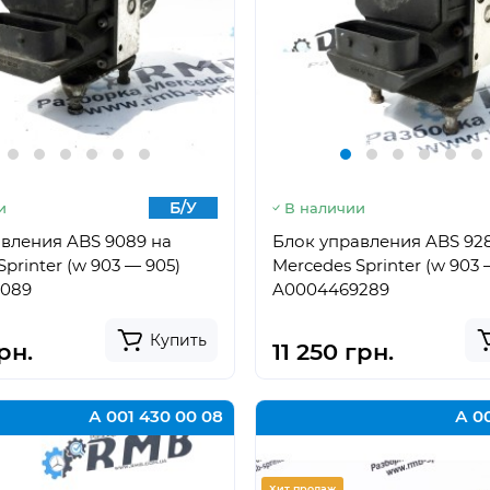
Б/У
и
В наличии
вления ABS 9089 на
Блок управления ABS 92
printer (w 903 — 905)
Mercedes Sprinter (w 903 
089
A0004469289
Купить
рн.
11 250 грн.
А 001 430 00 08
А 00
Хит продаж