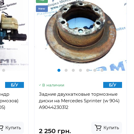
New
Б/У
Б/У
В наличии
индр
Задние двухкатковые тормозные
ормозов)
диски на Mercedes Sprinter (w 904)
05)
А9044230312
Купить
Купить
2 250 грн.