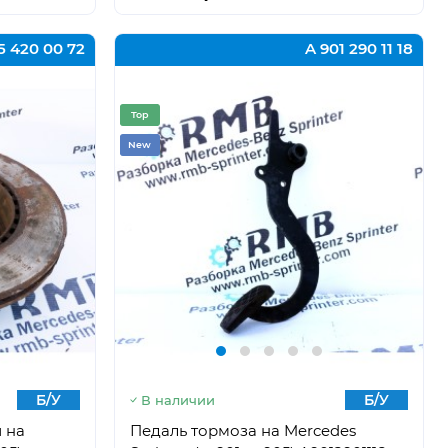
5 420 00 72
A 901 290 11 18
Top
New
Б/У
Б/У
В наличии
 на
Педаль тормоза на Mercedes