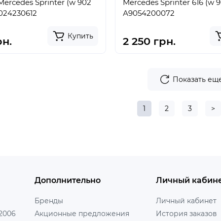
Mercedes Sprinter 616 (w 9
024230612
А9054200072
Купить
рн.
2 250 грн.
Показать ещ
1
2
3
>
Дополнительно
Личный кабин
Бренды
Личный кабинет
 2006
Акционные предложения
История заказов