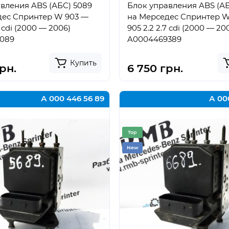
вления ABS (АБС) 5089
Блок управления ABS (АБ
дес Спринтер W 903 —
на Мерседес Спринтер W
7 cdi (2000 — 2006)
905 2.2 2.7 cdi (2000 — 20
089
A0004469389
Купить
грн.
6 750 грн.
А 000 446 56 89
А 00
Top
New