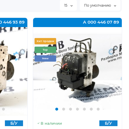
15
По умолчанию
0 446 93 89
А 000 446 07 89
Хит продаж
Top
New
Б/У
Б/У
В наличии