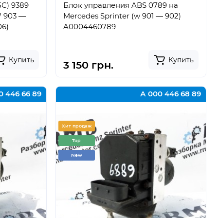
С) 9389
Блок управления ABS 0789 на
 903 —
Mercedes Sprinter (w 901 — 902)
06)
A0004460789
Купить
Купить
3 150 грн.
0 446 66 89
А 000 446 68 89
Хит продаж
Top
New