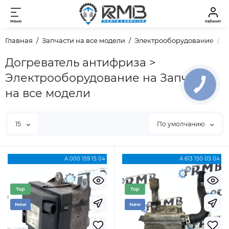
Меню
Кабинет
Главная
Запчасти на все модели
Электрооборудование
Д
Догреватель антифриза >
Электрооборудование на Запчасти
на все модели
15
По умолчанию
A 000 159 15 04
А 613 150 03 04
Top
Top
New
New