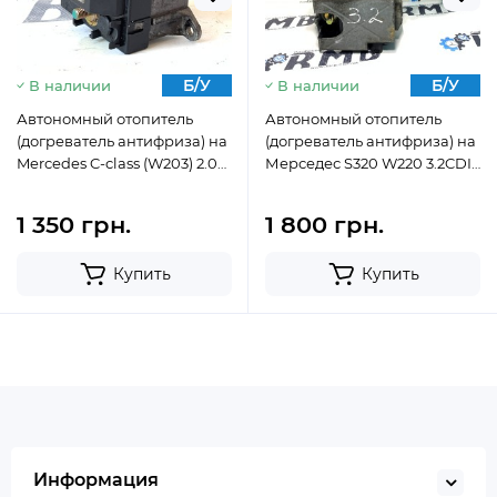
Б/У
Б/У
В наличии
В наличии
Автономный отопитель
Автономный отопитель
(догреватель антифриза) на
(догреватель антифриза) на
Mercedes C-class (W203) 2.0
Мерседес S320 W220 3.2CDI
— 2.2 — 2.7cdi 2000-2007
А6131500304
A0001591504
1 350 грн.
1 800 грн.
Купить
Купить
Информация