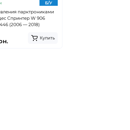
Б/У
и
авления парктрониками
дес Спринтер W 906
46 (2006 — 2018)
Купить
рн.