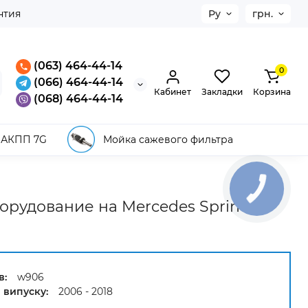
нтия
Ру
грн.
(063) 464-44-14
0
(066) 464-44-14
Кабинет
Закладки
Корзина
(068) 464-44-14
 АКПП 7G
Мойка сажевого фильтра
рудование на Mercedes Sprinter
в:
w906
 випуску:
2006 - 2018