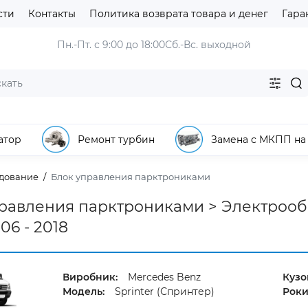
сти
Контакты
Политика возврата товара и денег
Гара
Пн.-Пт. с 9:00 до 18:00
Сб.-Вс. выходной
атор
Ремонт турбин
Замена с МКПП на
дование
Блок управления парктрониками
равления парктрониками > Электрообо
06 - 2018
Виробник:
Mercedes Benz
Кузо
Модель:
Sprinter (Спринтер)
Роки