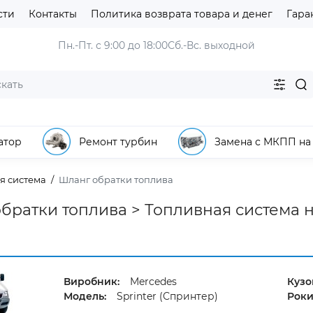
сти
Контакты
Политика возврата товара и денег
Гара
Пн.-Пт. с 9:00 до 18:00
Сб.-Вс. выходной
атор
Ремонт турбин
Замена с МКПП на
я система
Шланг обратки топлива
братки топлива > Топливная система на 
Виробник:
Mercedes
Кузо
Модель:
Sprinter (Спринтер)
Роки