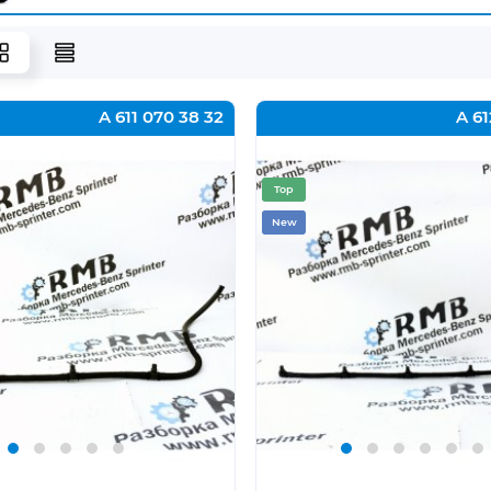
A 611 070 38 32
A 61
Top
New