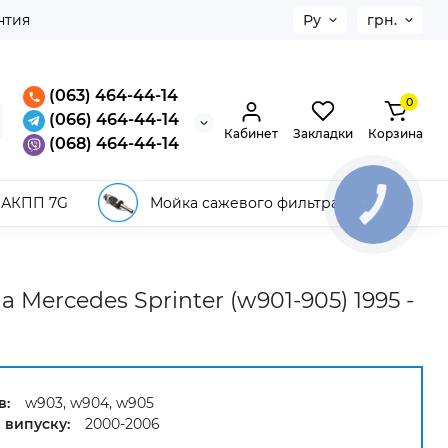
нтия
Ру
грн.
(063) 464-44-14
0
(066) 464-44-14
Кабинет
Закладки
Корзина
(068) 464-44-14
 АКПП 7G
Мойка сажевого фильтра
КНОПКА
ЗВ'ЯЗКУ
Mercedes Sprinter (w901-905) 1995 -
в:
w903, w904, w905
 випуску:
2000-2006