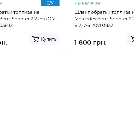
Б/У
и
В наличии
атки топлива на
Шланг обратки топлива 
enz Sprinter 2,2 cdi (ОМ
Mercedes Benz Sprinter 2,
703832
612) A6120703832
Купить
рн.
1 800 грн.