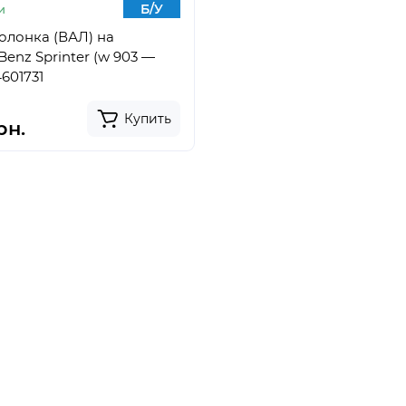
Б/У
и
олонка (ВАЛ) на
Benz Sprinter (w 903 —
601731
Купить
рн.