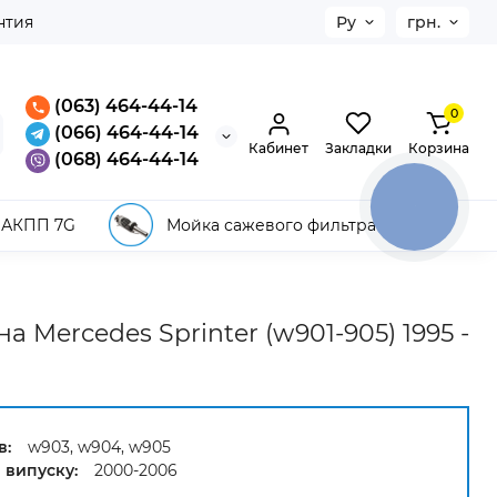
нтия
Ру
грн.
(063) 464-44-14
0
(066) 464-44-14
Кабинет
Закладки
Корзина
(068) 464-44-14
КНОПКА
ЗВ'ЯЗКУ
 АКПП 7G
Мойка сажевого фильтра
 Mercedes Sprinter (w901-905) 1995 -
в:
w903, w904, w905
 випуску:
2000-2006