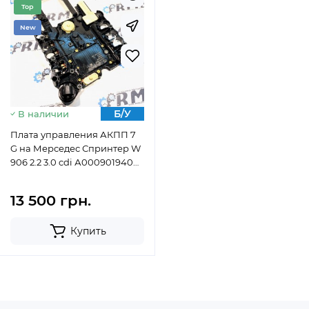
Top
New
Б/У
В наличии
Плата управления АКПП 7
G на Мерседес Спринтер W
906 2.2 3.0 cdi А0009019400
5WP21340 VGS3
13 500 грн.
Купить