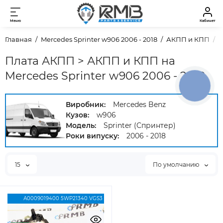
Меню
Кабинет
Главная
Mercedes Sprinter w906 2006 - 2018
АКПП и КПП
П
Плата АКПП > АКПП и КПП на
Mercedes Sprinter w906 2006 - 2018
КНОПКА
ЗВ'ЯЗКУ
Виробник:
Mercedes Benz
Кузов:
w906
Модель:
Sprinter (Спринтер)
Роки випуску:
2006 - 2018
15
По умолчанию
А0009019400 5WP21340 VGS3