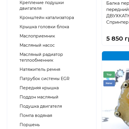
Крепление подушки
Балка пе
двигателя
передний
ДВУХКАТ
Кронштейн катализатора
Спринтер 
Крышка головки блока
— 2018)
Маслоприемник
5 850 г
Масляный насос
Масляный радиатор
теплообменник
Натяжитель ремня
Top
Патрубок системы EGR
New
Передняя крышка
Поддон масляный
Подушка двигателя
Помпа водяная
Поршень