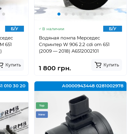
Б/У
Б/У
В наличии
седес
Водяная помпа Мерседес
M 651
Спринтер W 906 2.2 cdi om 651
)
(2009 — 2018) А6512002101
Купить
Купить
1 800 грн.
1 010 30 20
А0000943448 0281002978
Top
New