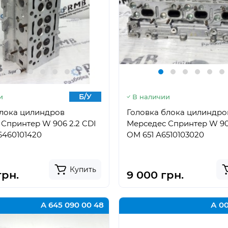
Б/У
и
В наличии
блока цилиндров
Головка блока цилиндро
Спринтер W 906 2.2 CDI
Мерседес Спринтер W 906
6460101420
OM 651 А6510103020
Купить
грн.
9 000 грн.
A 645 090 00 48
А 00