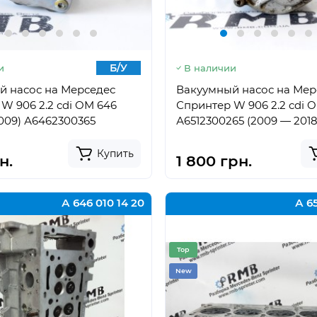
Б/У
и
В наличии
й насос на Мерседес
Вакуумный насос на Мер
W 906 2.2 cdi OM 646
Спринтер W 906 2.2 cdi O
009) А6462300365
А6512300265 (2009 — 2018
Купить
н.
1 800 грн.
А 646 010 14 20
А 65
Top
New