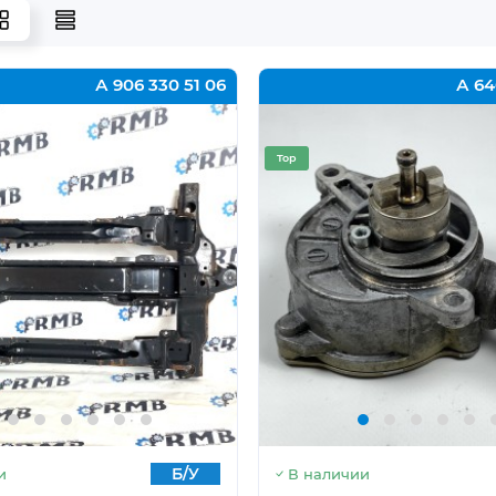
А 906 330 51 06
А 64
Top
Б/У
и
В наличии