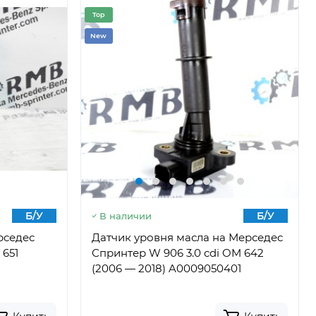
Top
New
Б/У
Б/У
В наличии
рседес
Датчик уровня масла на Мерседес
 651
Спринтер W 906 3.0 cdi OM 642
(2006 — 2018) A0009050401