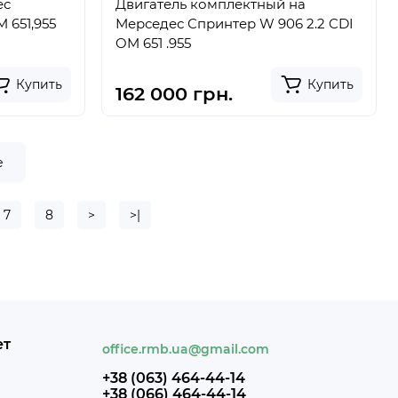
ес
Двигатель комплектный на
р w 906 2.2 cdi OM 651,955
Мерседес Спринтер W 906 2.2 CDI
OM 651 .955
Купить
Купить
162 000 грн.
е
7
8
>
>|
ет
office.rmb.ua@gmail.com
+38 (063) 464-44-14
+38 (066) 464-44-14