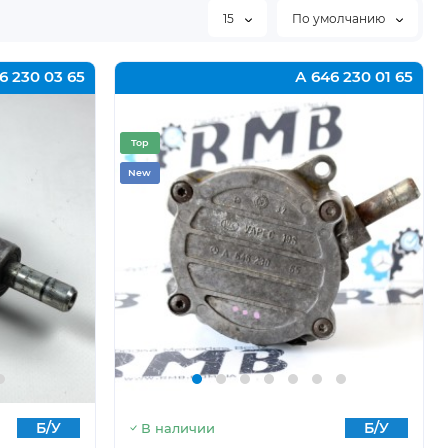
15
По умолчанию
6 230 03 65
А 646 230 01 65
Top
New
Б/У
Б/У
В наличии