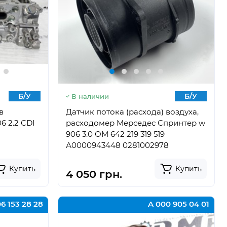
Б/У
Б/У
В наличии
в
Датчик потока (расхода) воздуха,
 2.2 CDI
расходомер Мерседес Спринтер w
906 3.0 ОМ 642 219 319 519
А0000943448 0281002978
Купить
Купить
4 050 грн.
6 153 28 28
A 000 905 04 01