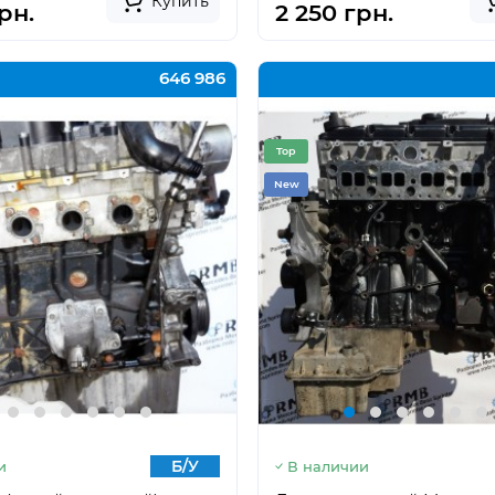
Купить
рн.
2 250 грн.
646 986
Top
New
Б/У
и
В наличии