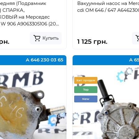
редняя (Подрамник
Вакуумный насос на Merc
) СПАРКА,
cdi OM 646 / 647 А646230
КОВЫЙ на Мерседес
W 906 А9063305106 (2006
Купить
рн.
1 125 грн.
А 646 230 03 65
А 65
Хит продаж
Top
New