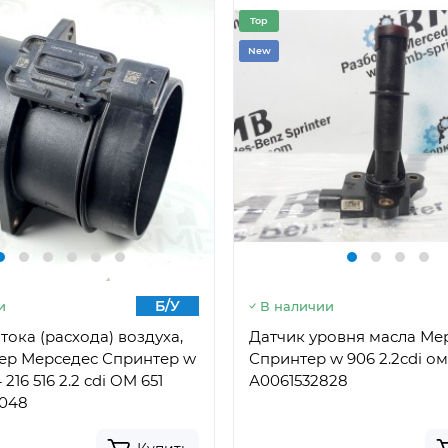
Top
New
Б/У
и
В наличии
тока (расхода) воздуха,
Датчик уровня масла Ме
ер Мерседес Спринтер w
Спринтер w 906 2.2cdi ом
 216 516 2.2 cdi OM 651
А0061532828
048