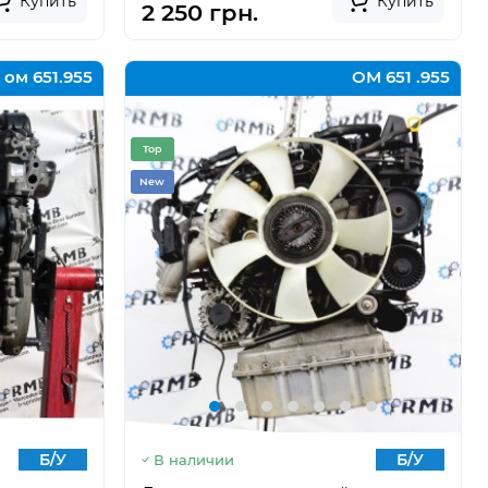
Купить
Купить
2 250 грн.
ом 651.955
ОМ 651 .955
Top
New
Б/У
Б/У
В наличии