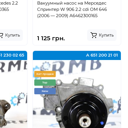
edes 2.2
Вакуумный насос на Мерседес
0365
Спринтер W 906 2.2 cdi OM 646
(2006 — 2009) А6462300165
Купить
Купить
1 125 грн.
1 230 02 65
А 651 200 21 01
Хит продаж
Top
New