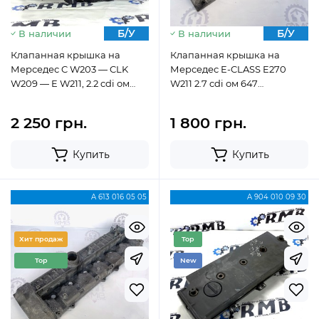
Б/У
Б/У
В наличии
В наличии
Клапанная крышка на
Клапанная крышка на
Мерседес C W203 — CLK
Мерседес E-CLASS E270
W209 — E W211, 2.2 cdi ом
W211 2.7 cdi ом 647
646 (2002-2009)
A6120160805
A6460160505
2 250 грн.
1 800 грн.
Купить
Купить
A 613 016 05 05
A 904 010 09 30
Хит продаж
Top
Top
New