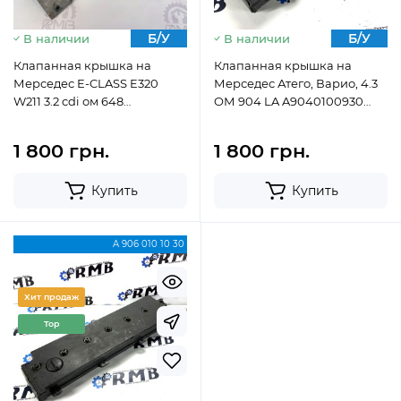
Б/У
Б/У
В наличии
В наличии
Клапанная крышка на
Клапанная крышка на
Мерседес E-CLASS E320
Мерседес Атего, Варио, 4.3
W211 3.2 cdi ом 648
OМ 904 LA A9040100930
A6130160505
(1998-2013)
1 800 грн.
1 800 грн.
Купить
Купить
A 906 010 10 30
Хит продаж
Top