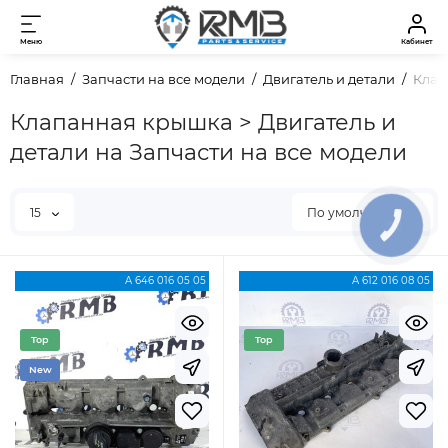
Меню
Кабинет
Главная
Запчасти на все модели
Двигатель и детали
Клап
Клапанная крышка > Двигатель и
детали на Запчасти на все модели
15
По умолчанию
КНОПКА
ЗВ'ЯЗКУ
A 646 016 05 05
A 612 016 08 05
Top
Top
New