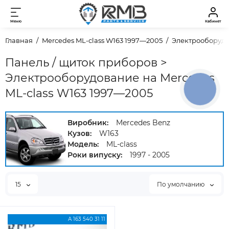
Меню
Кабинет
Главная
Mercedes ML-class W163 1997—2005
Электрооборуд
Панель / щиток приборов >
Электрооборудование на Mercedes
КНОПКА
ML-class W163 1997—2005
ЗВ'ЯЗКУ
Виробник:
Mercedes Benz
Кузов:
W163
Модель:
ML-class
Роки випуску:
1997 - 2005
15
По умолчанию
А 163 540 31 11