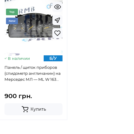
Top
New
Б/У
В наличии
Панель / щиток приборов
(спидометр англичанин) на
Мерседес МЛ — ML W 163
А1635403111
900 грн.
Купить