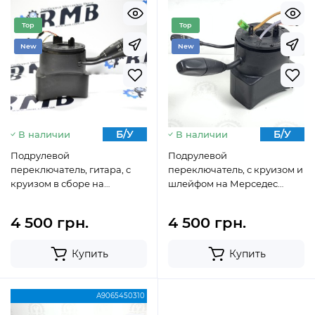
Top
Top
New
New
Б/У
Б/У
В наличии
В наличии
Подрулевой
Подрулевой
переключатель, гитара, с
переключатель, с круизом и
круизом в сборе на
шлейфом на Мерседес
Мерседес Спринтер w 906
Спринтер w 906 316 / 318 / 319
А9065450310 (2006 — 2018)
/ 513 / 515 / 516 / 518 / 519
4 500 грн.
4 500 грн.
Купить
Купить
А9065450310