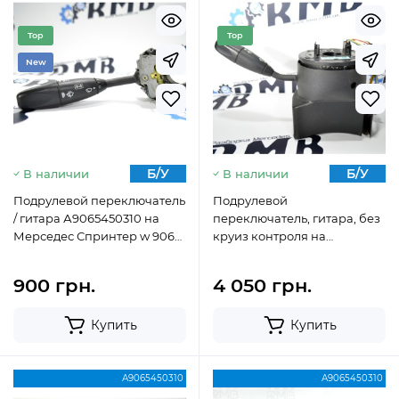
Top
Top
New
Б/У
Б/У
В наличии
В наличии
Подрулевой переключатель
Подрулевой
/ гитара А9065450310 на
переключатель, гитара, без
Мерседес Спринтер w 906
круиз контроля на
(2006 — 2018)
Мерседес Спринтер w 906
(2006 — 2018) А 9065450310
900 грн.
4 050 грн.
Купить
Купить
А9065450310
А9065450310