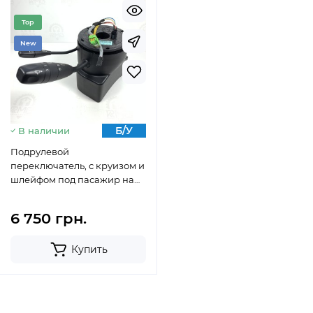
Top
New
Б/У
В наличии
Подрулевой
переключатель, с круизом и
шлейфом под пасажир на
Мерседес Спринтер w 906
316 / 318 / 319 / 513 / 515 / 516 /
6 750 грн.
518 / 519
Купить