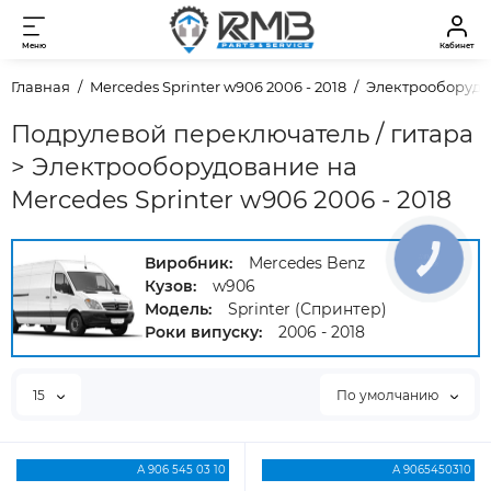
Меню
Кабинет
Главная
Mercedes Sprinter w906 2006 - 2018
Электрооборуд
Подрулевой переключатель / гитара
> Электрооборудование на
Mercedes Sprinter w906 2006 - 2018
Виробник:
Mercedes Benz
КНОПКА
ЗВ'ЯЗКУ
Кузов:
w906
Модель:
Sprinter (Спринтер)
Роки випуску:
2006 - 2018
15
По умолчанию
А 906 545 03 10
А 9065450310