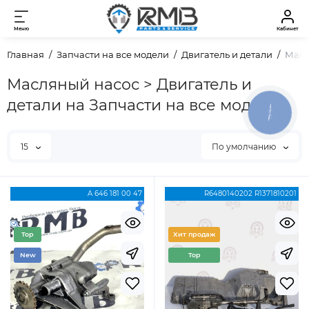
Меню
Кабинет
Главная
Запчасти на все модели
Двигатель и детали
Масл
Масляный насос > Двигатель и
детали на Запчасти на все модели
КНОПКА
ЗВ'ЯЗКУ
15
По умолчанию
A 646 181 00 47
R6480140202 R1371810201
Top
Хит продаж
New
Top