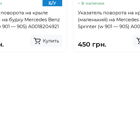
Б/У
и
В наличии
 поворота на крыле
Указатель поворота на к
 на будку Mercedes Benz
(маленький) на Mercedes
w 901 — 905) А0018204921
Sprinter (w 901 — 905) А0
Купить
н.
450 грн.