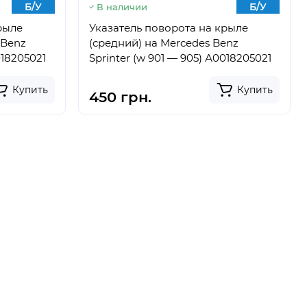
Б/У
Б/У
В наличии
рыле
Указатель поворота на крыле
 Benz
(средний) на Mercedes Benz
018205021
Sprinter (w 901 — 905) А0018205021
Купить
Купить
450 грн.