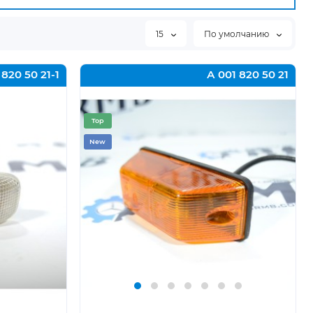
15
По умолчанию
 820 50 21-1
А 001 820 50 21
Top
New