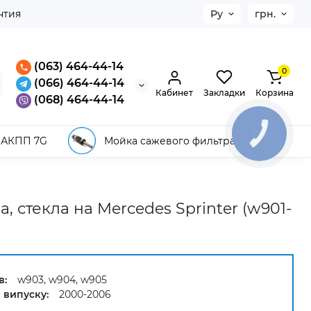
нтия
Ру
грн.
(063) 464-44-14
0
(066) 464-44-14
Кабинет
Закладки
Корзина
(068) 464-44-14
КНОПКА
 АКПП 7G
Мойка сажевого фильтра
ЗВ'ЯЗКУ
, стекла на Mercedes Sprinter (w901-
в:
w903, w904, w905
 випуску:
2000-2006