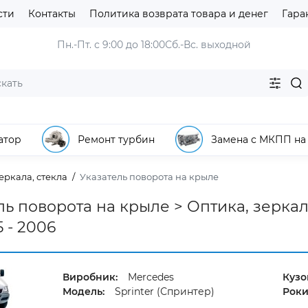
сти
Контакты
Политика возврата товара и денег
Гара
Пн.-Пт. с 9:00 до 18:00
Сб.-Вс. выходной
атор
Ремонт турбин
Замена с МКПП на
еркала, стекла
Указатель поворота на крыле
ль поворота на крыле > Оптика, зеркала
5 - 2006
Виробник:
Mercedes
Кузо
Модель:
Sprinter (Спринтер)
Роки