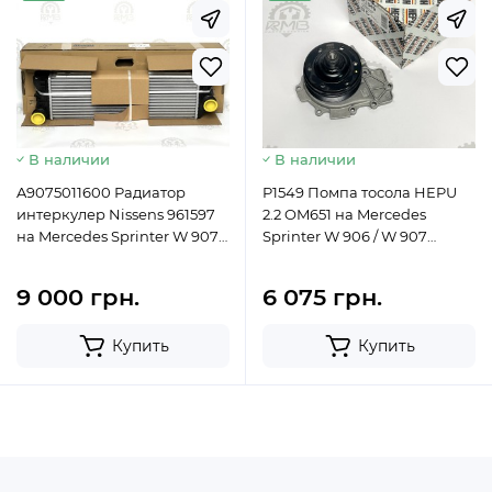
Новий
Новий
В наличии
В наличии
A9075011600 Радиатор
P1549 Помпа тосола HEPU
интеркулер Nissens 961597
2.2 OM651 на Mercedes
на Mercedes Sprinter W 907 /
Sprinter W 906 / W 907
W 910
А6512002101
9 000 грн.
6 075 грн.
Купить
Купить