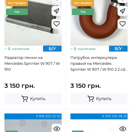
Хит продаж
Хит продаж
Top
Top
Б/У
Б/У
В наличии
В наличии
Радиатор печки на
Патрубок интеркулера
Mercedes Sprinter W 907 / W
правый на Mercedes
910
Sprinter W 907 / W 910 2.2 cdi
OM 651 A9065285082
3 150 грн.
3 150 грн.
Купить
Купить
А 906 500 02 02
A 000 200 99 23