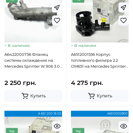
Б.У
Новий
В наличии
В наличии
A6422000756 Фланец
A6512001556 Корпус
системы охлаждения на
топливного фильтра 2.2
Mercedes Sprinter W 906 3.0
OM651 на Mercedes Sprinter
ОМ642 под
W 906 Vito W639 W447 W212
дополнительный
2 250 грн.
4 275 грн.
кондиционер
Купить
Купить
A 651 200 16 02
A6512002800
Top
Top