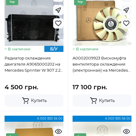
Top
Top
Б/У
Новий
В наличии
В наличии
Радиатор охлаждения
A0002009923 Вискомуфта
двигателя А9065000202 на
вентилятора охлаждения
Mercedes Sprinter W 907 2.2
(электронная) на Mercedes
cdi
Sprinter W 907 / W 910 3.0
OM642 V6
4 500 грн.
17 100 грн.
Купить
Купить
A 000 835 56 00
A 000 835 56 00