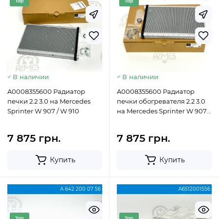
Top
Top
Новий
Новий
В наличии
В наличии
A0008355600 Радиатор
A0008355600 Радиатор
печки 2.2 3.0 на Mercedes
печки обогревателя 2.2 3.0
Sprinter W 907 / W 910
на Mercedes Sprinter W 907 /
W 910
7 875 грн.
7 875 грн.
Купить
Купить
A 642 200 07 56
A6512001556
Top
Top