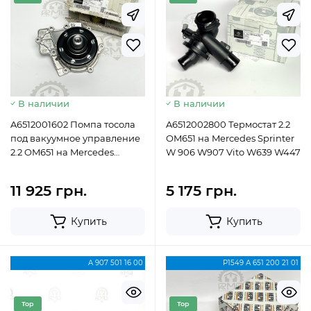
Новий
Новий
В наличии
В наличии
A6512001602 Помпа тосола
A6512002800 Термостат 2.2
под вакуумное управление
OM651 на Mercedes Sprinter
2.2 OM651 на Mercedes
W 906 W907 Vito W639 W447
Sprinter W 907 / W 910
11 925 грн.
5 175 грн.
Купить
Купить
A 907 501 16 00
P1549 А 651 200 21 01
Top
Top