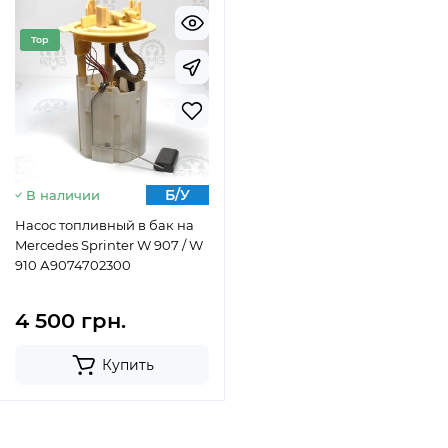
Top
Б/У
В наличии
Насос топливный в бак на
Mercedes Sprinter W 907 / W
910 А9074702300
4 500 грн.
Купить