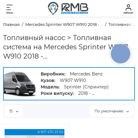
Меню
Кабинет
Главная
Mercedes Sprinter W907 W910 2018 - ...
Топливная си
Топливный насос > Топливная
система на Mercedes Sprinter W907
КНОПКА
W910 2018 -...
ЗВ'ЯЗКУ
Виробник:
Mercedes Benz
Кузов:
W907 W910
Модель:
Sprinter (Спринтер)
Роки випуску:
2018 - ...
15
По умолчанию
А 907 470 23 00