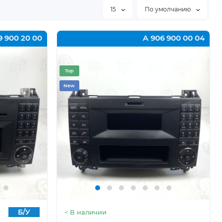
15
По умолчанию
9 900 20 00
А 906 900 00 04
Top
New
Б/У
В наличии