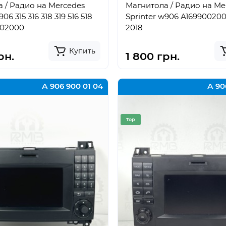
 / Радио на Mercedes
Магнитола / Радио на Me
06 315 316 318 319 516 518
Sprinter w906 А169900200
002000
2018
Купить
рн.
1 800 грн.
А 906 900 01 04
А 90
Top