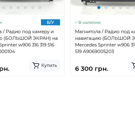
Б/У
и
В наличии
 / Радио под камеру и
Магнитола / Радио под к
ю (БОЛЬШОЙ ЭКРАН) на
навигацию (БОЛЬШОЙ Э
printer w906 316 319 516
Mercedes Sprinter w906 316
000104
519 А9069005203
Купить
рн.
6 300 грн.