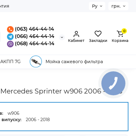
нтия
Ру
грн.
(063) 464-44-14
0
(066) 464-44-14
Кабинет
Закладки
Корзина
(068) 464-44-14
 АКПП 7G
Мойка сажевого фильтра
ercedes Sprinter w906 2006 - 2018
в:
w906
 випуску:
2006 - 2018