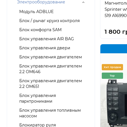
Электрооборудование
Магнитола
Sprinter w9
Mодуль ADBLUE
519 А1699
Блок / рычаг круиз контроля
Блок комфорта SAM
1 800 г
Блок управления AIR BAG
Блок управления двери
Блок управления двигателем
Блок управления двигателем
Хит продаж
2.2 OM646
Top
Блок управления двигателем
2.2 OM651
Блок управления
парктрониками
Блок управления топливным
насосом
Блокиратор руля