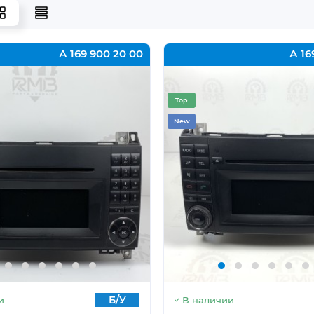
А 169 900 20 00
А 16
Top
New
Б/У
и
В наличии