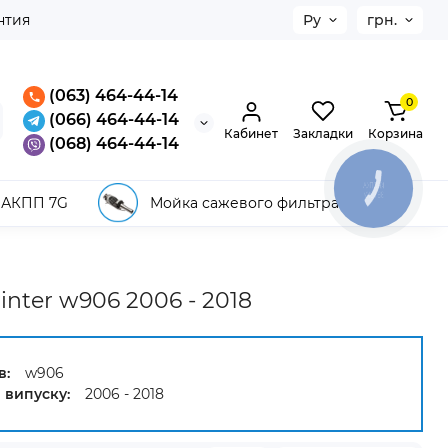
нтия
Ру
грн.
(063) 464-44-14
0
(066) 464-44-14
Кабинет
Закладки
Корзина
(068) 464-44-14
КНОПКА
ЗВ'ЯЗКУ
 АКПП 7G
Мойка сажевого фильтра
nter w906 2006 - 2018
в:
w906
 випуску:
2006 - 2018