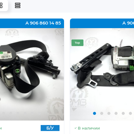
A 906 860 14 85
А 90
Top
Б/У
и
В наличии