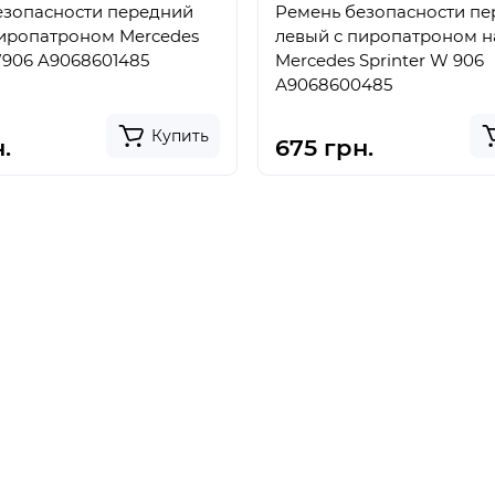
езопасности передний
Ремень безопасности п
патроном Mercedes
левый с пиропатроном н
W906 A9068601485
Mercedes Sprinter W 906
А9068600485
Купить
.
675 грн.