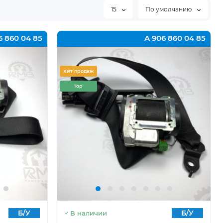
15
По умолчанию
6 860 04 85
A 906 860 04 85
Хит продаж
Top
Б/У
Б/У
В наличии